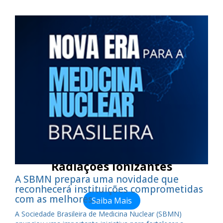
Exame de Seleção para Ingresso
no Mestrado (2026.2)
Saiba Mais
Participe do XII Congresso
Brasileiro de Metrologia das
Radiações Ionizantes
A SBMN prepara uma novidade que
reconhecerá instituições comprometidas
com as melhores ...
Saiba Mais
A Sociedade Brasileira de Medicina Nuclear (SBMN)