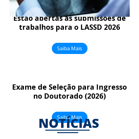
Estão abertas as submissões de
trabalhos para o LASSD 2026
Saiba Mais
Exame de Seleção para Ingresso
no Doutorado (2026)
Saiba Mais
NOTÍCIAS