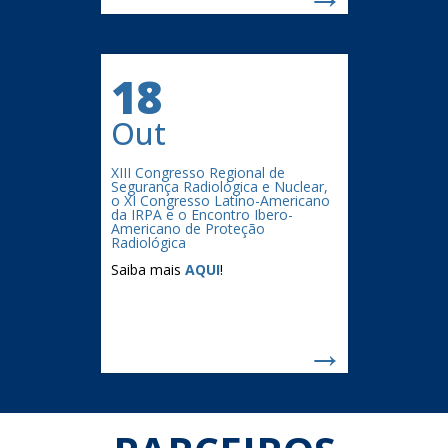
18
Out
XIII Congresso Regional de
Segurança Radiológica e Nuclear,
o XI Congresso Latino-Americano
da IRPA e o Encontro Ibero-
Americano de Proteção
Radiológica
Saiba mais
AQUI
!
→