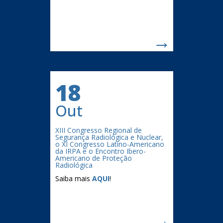
→
18
Out
XIII Congresso Regional de
Segurança Radiológica e Nuclear,
o XI Congresso Latino-Americano
da IRPA e o Encontro Ibero-
Americano de Proteção
Radiológica
Saiba mais
AQUI
!
→